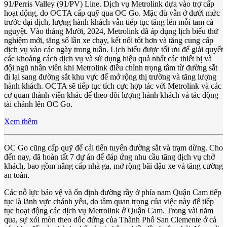
91/Perris Valley (91/PV) Line. Dịch vụ Metrolink dựa vào trợ cấp
hoạt động, do OCTA cấp quỹ qua OC Go. Mặc dù vẫn ở dưới mức
trước đại dịch, lượng hành khách vẫn tiếp tục tăng lên mỗi tam cá
nguyệt. Vào tháng Mười, 2024, Metrolink đã áp dụng lịch biểu thử
nghiệm mới, tăng số lần xe chạy, kết nối tốt hơn và tăng cung cấp
dịch vụ vào các ngày trong tuần. Lịch biểu được tối ưu để giải quyết
các khoảng cách dịch vụ và sử dụng hiệu quả nhất các thiết bị và
đội ngũ nhân viên khi Metrolink điều chỉnh trọng tâm từ đường sắt
đi lại sang đường sắt khu vực để mở rộng thị trường và tăng lượng
hành khách. OCTA sẽ tiếp tục tích cực hợp tác với Metrolink và các
cơ quan thành viên khác để theo dõi lượng hành khách và tác động
tài chánh lên OC Go.
Xem thêm
OC Go cũng cấp quỹ để cải tiến tuyến đường sắt và trạm dừng. Cho
đến nay, đã hoàn tất 7 dự án để đáp ứng nhu cầu tăng dịch vụ chở
khách, bao gồm nâng cấp nhà ga, mở rộng bãi đậu xe và tăng cường
an toàn.
Các nỗ lực bảo vệ và ổn định đường rầy ở phía nam Quận Cam tiếp
tục là lãnh vực chánh yếu, do tầm quan trọng của việc này để tiếp
tục hoạt động các dịch vụ Metrolink ở Quận Cam. Trong vài năm
qua, sự xói mòn theo dốc đứng của Thành Phố San Clemente ở cả