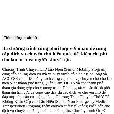
Bảo Đảm Tất Cả Mọi Người Đều Được Chuyên Chở
Cấp quỹ hơn $14.2 triệu cho các dịch vụ cho lão niên
và người khuyết tật.
Thêm thông tin chi tiết
Ba chương trình cùng phối hợp với nhau để cung
cấp dịch vụ chuyên chở hiệu quả, tiết kiệm chi phí
cho lão niên và người khuyết tật.
Chương Trình Chuyên Chở Lão Niên (Senior Mobility Program)
cung cấp những dịch vụ mà xe buýt tuyến cố định địa phương và
ACCESS còn thiếu bằng cách cung cấp dịch vụ chuyên chở cho lão
niên ở 32 thành phố trong Quận Cam. OCTA và các thành phố
tham gia đóng góp cho chương trình. Đến nay, tất cả các thành phố
tham gia tích cực đã cung cấp đầy đủ các dịch vụ chuyên chở để
đáp ứng nhu cầu của cộng đồng. Chương Trình Chuyên Chở Y Tế
Không Khẩn Cấp cho Lão Niên (Senior Non-Emergency Medical
Transportation Program) thêm chuyên chở y tế không khẩn cấp cho
dịch vụ chuyên chở hiện có trên toàn quận. Chương Trình Ổn Định