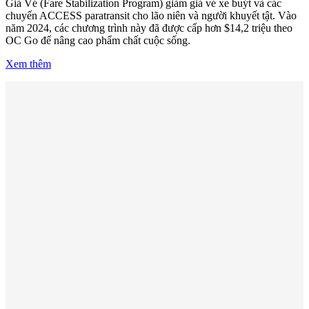
Giá Vé (Fare Stabilization Program) giảm giá vé xe buýt và các
chuyến ACCESS paratransit cho lão niên và người khuyết tật. Vào
năm 2024, các chương trình này đã được cấp hơn $14,2 triệu theo
OC Go để nâng cao phẩm chất cuộc sống.
Xem thêm