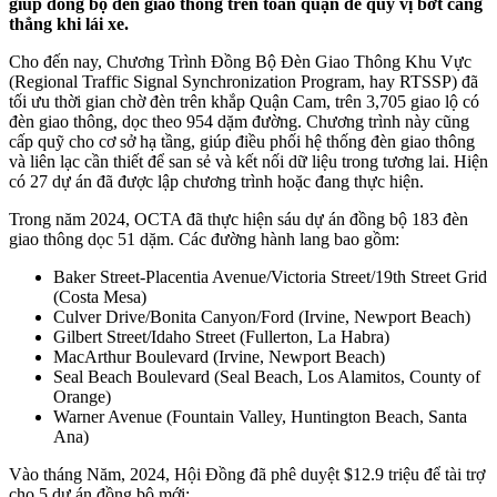
giúp đồng bộ đèn giao thông trên toàn quận để quý vị bớt căng
thẳng khi lái xe.
Cho đến nay, Chương Trình Đồng Bộ Đèn Giao Thông Khu Vực
(Regional Traffic Signal Synchronization Program, hay RTSSP) đã
tối ưu thời gian chờ đèn trên khắp Quận Cam, trên 3,705 giao lộ có
đèn giao thông, dọc theo 954 dặm đường. Chương trình này cũng
cấp quỹ cho cơ sở hạ tầng, giúp điều phối hệ thống đèn giao thông
và liên lạc cần thiết để san sẻ và kết nối dữ liệu trong tương lai. Hiện
có 27 dự án đã được lập chương trình hoặc đang thực hiện.
Trong năm 2024, OCTA đã thực hiện sáu dự án đồng bộ 183 đèn
giao thông dọc 51 dặm. Các đường hành lang bao gồm:
Baker Street-Placentia Avenue/Victoria Street/19th Street Grid
(Costa Mesa)
Culver Drive/Bonita Canyon/Ford (Irvine, Newport Beach)
Gilbert Street/Idaho Street (Fullerton, La Habra)
MacArthur Boulevard (Irvine, Newport Beach)
Seal Beach Boulevard (Seal Beach, Los Alamitos, County of
Orange)
Warner Avenue (Fountain Valley, Huntington Beach, Santa
Ana)
Vào tháng Năm, 2024, Hội Đồng đã phê duyệt $12.9 triệu để tài trợ
cho 5 dự án đồng bộ mới: