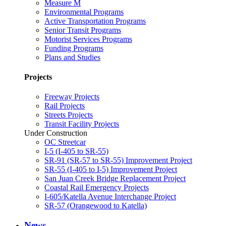
Measure M
Environmental Programs
Active Transportation Programs
Senior Transit Programs
Motorist Services Programs
Funding Programs
Plans and Studies
Projects
Freeway Projects
Rail Projects
Streets Projects
Transit Facility Projects
Under Construction
OC Streetcar
I-5 (I-405 to SR-55)
SR-91 (SR-57 to SR-55) Improvement Project
SR-55 (I-405 to I-5) Improvement Project
San Juan Creek Bridge Replacement Project
Coastal Rail Emergency Projects
I-605/Katella Avenue Interchange Project
SR-57 (Orangewood to Katella)
News