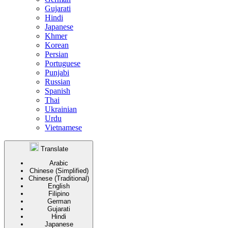
Gujarati
Hindi
Japanese
Khmer
Korean
Persian
Portuguese
Punjabi
Russian
Spanish
Thai
Ukrainian
Urdu
Vietnamese
Translate
Arabic
Chinese (Simplified)
Chinese (Traditional)
English
Filipino
German
Gujarati
Hindi
Japanese