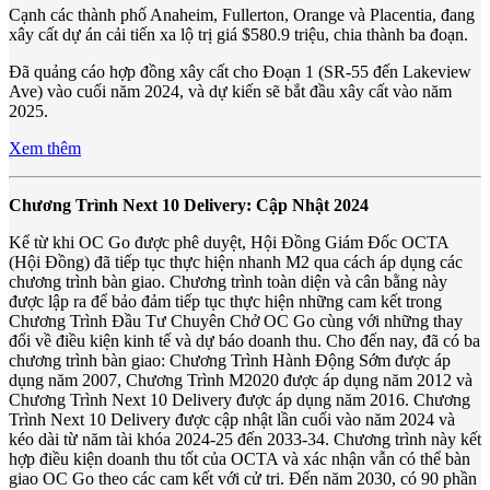
Cạnh các thành phố Anaheim, Fullerton, Orange và Placentia, đang
xây cất dự án cải tiến xa lộ trị giá $580.9 triệu, chia thành ba đoạn.
Đã quảng cáo hợp đồng xây cất cho Đoạn 1 (SR-55 đến Lakeview
Ave) vào cuối năm 2024, và dự kiến sẽ bắt đầu xây cất vào năm
2025.
Xem thêm
Chương Trình Next 10 Delivery: Cập Nhật 2024
Kể từ khi OC Go được phê duyệt, Hội Đồng Giám Đốc OCTA
(Hội Đồng) đã tiếp tục thực hiện nhanh M2 qua cách áp dụng các
chương trình bàn giao. Chương trình toàn diện và cân bằng này
được lập ra để bảo đảm tiếp tục thực hiện những cam kết trong
Chương Trình Đầu Tư Chuyên Chở OC Go cùng với những thay
đổi về điều kiện kinh tế và dự báo doanh thu. Cho đến nay, đã có ba
chương trình bàn giao: Chương Trình Hành Động Sớm được áp
dụng năm 2007, Chương Trình M2020 được áp dụng năm 2012 và
Chương Trình Next 10 Delivery được áp dụng năm 2016. Chương
Trình Next 10 Delivery được cập nhật lần cuối vào năm 2024 và
kéo dài từ năm tài khóa 2024-25 đến 2033-34. Chương trình này kết
hợp điều kiện doanh thu tốt của OCTA và xác nhận vẫn có thể bàn
giao OC Go theo các cam kết với cử tri. Đến năm 2030, có 90 phần