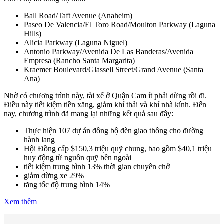
Ball Road/Taft Avenue (Anaheim)
Paseo De Valencia/El Toro Road/Moulton Parkway (Laguna
Hills)
Alicia Parkway (Laguna Niguel)
Antonio Parkway/Avenida De Las Banderas/Avenida
Empresa (Rancho Santa Margarita)
Kraemer Boulevard/Glassell Street/Grand Avenue (Santa
Ana)
Nhờ có chương trình này, tài xế ở Quận Cam ít phải dừng rồi đi.
Điều này tiết kiệm tiền xăng, giảm khí thải và khí nhà kính. Đến
nay, chương trình đã mang lại những kết quả sau đây:
Thực hiện 107 dự án đồng bộ đèn giao thông cho đường
hành lang
Hội Đồng cấp $150,3 triệu quỹ chung, bao gồm $40,1 triệu
huy động từ nguồn quỹ bên ngoài
tiết kiệm trung bình 13% thời gian chuyên chở
giảm dừng xe 29%
tăng tốc độ trung bình 14%
Xem thêm