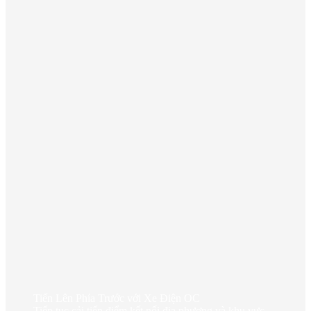
Tiến Lên Phía Trước với Xe Điện OC
Tiếp tục cải tiến điểm kết nối địa phương và khu vực