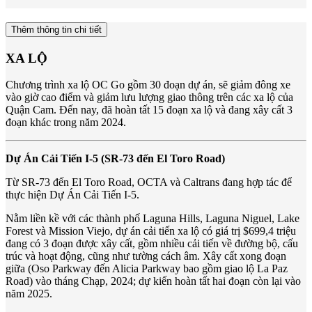
Thêm thông tin chi tiết
XA LỘ
Chương trình xa lộ OC Go gồm 30 đoạn dự án, sẽ giảm đông xe
vào giờ cao điểm và giảm lưu lượng giao thông trên các xa lộ của
Quận Cam. Đến nay, đã hoàn tất 15 đoạn xa lộ và đang xây cất 3
đoạn khác trong năm 2024.
Dự Án Cải Tiến I-5 (SR-73 đến El Toro Road)
Từ SR-73 đến El Toro Road, OCTA và Caltrans đang hợp tác để
thực hiện Dự Án Cải Tiến I-5.
Nằm liền kề với các thành phố Laguna Hills, Laguna Niguel, Lake
Forest và Mission Viejo, dự án cải tiến xa lộ có giá trị $699,4 triệu
đang có 3 đoạn được xây cất, gồm nhiều cải tiến về đường bộ, cấu
trúc và hoạt động, cũng như tường cách âm. Xây cất xong đoạn
giữa (Oso Parkway đến Alicia Parkway bao gồm giao lộ La Paz
Road) vào tháng Chạp, 2024; dự kiến hoàn tất hai đoạn còn lại vào
năm 2025.