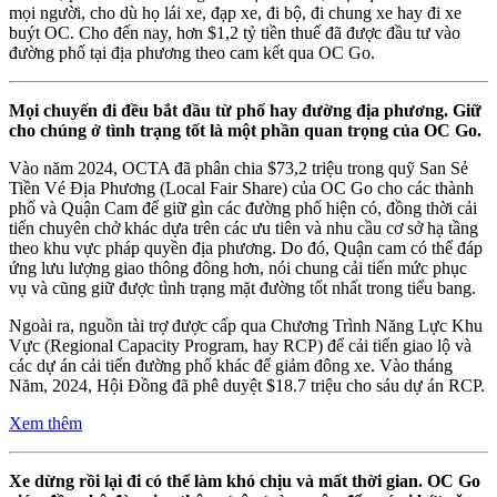
mọi người, cho dù họ lái xe, đạp xe, đi bộ, đi chung xe hay đi xe
buýt OC. Cho đến nay, hơn $1,2 tỷ tiền thuế đã được đầu tư vào
đường phố tại địa phương theo cam kết qua OC Go.
Mọi chuyến đi đều bắt đầu từ phố hay đường địa phương. Giữ
cho chúng ở tình trạng tốt là một phần quan trọng của OC Go.
Vào năm 2024, OCTA đã phân chia $73,2 triệu trong quỹ San Sẻ
Tiền Vé Địa Phương (Local Fair Share) của OC Go cho các thành
phố và Quận Cam để giữ gìn các đường phố hiện có, đồng thời cải
tiến chuyên chở khác dựa trên các ưu tiên và nhu cầu cơ sở hạ tầng
theo khu vực pháp quyền địa phương. Do đó, Quận cam có thể đáp
ứng lưu lượng giao thông đông hơn, nói chung cải tiến mức phục
vụ và cũng giữ được tình trạng mặt đường tốt nhất trong tiểu bang.
Ngoài ra, nguồn tài trợ được cấp qua Chương Trình Năng Lực Khu
Vực (Regional Capacity Program, hay RCP) để cải tiến giao lộ và
các dự án cải tiến đường phố khác để giảm đông xe. Vào tháng
Năm, 2024, Hội Đồng đã phê duyệt $18.7 triệu cho sáu dự án RCP.
Xem thêm
Xe dừng rồi lại đi có thể làm khó chịu và mất thời gian. OC Go