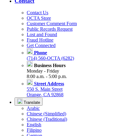
Contact
Contact Us
OCTA Store
Customer Comment Form
Public Records Request
Lost and Found
Fraud Hotline
Get Connected
Phone
(714) 560-OCTA (6282)
Business Hours
Monday - Friday
8:00 a.m. - 5:00 p.m.
Street Address
550 S. Main Street
Orange, CA 92868
Translate
Arabic
Chinese (Simplified)
Chinese (Traditional)
English
Filipino
German