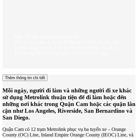
Đầu Tư vào Dịch Vụ Đường Sắt
Tối ưu lịch biểu dịch vụ để khuyến khích chuyên chở
không dùng xe hơi. Tiếp tục ổn định đường rầy để đi
lại và chuyên chở hàng hóa và dịch vụ hiệu quả.
Thêm thông tin chi tiết
Mỗi ngày, người đi làm và những người đi xe khác
sử dụng Metrolink thuận tiện để đi làm hoặc đến
những nơi khác trong Quận Cam hoặc các quận lân
cận như Los Angeles, Riverside, San Bernardino và
San Diego.
Quận Cam có 12 trạm Metrolink phục vụ ba tuyến xe – Orange
County (OC) Line, Inland Empire Orange County (IEOC) Line, và