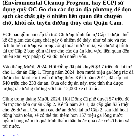
(Environmental Cleanup Program, hay ECP) sử
dụng quỹ OC Go cho các dự án địa phương để dọn
sạch các chất gây ô nhiễm liên quan đến chuyên
chở, khỏi các tuyến đường thủy của Quận Cam.
ECP bao gồm hai cấp tài trợ. Chương trình tài trợ Cấp 1 được thiết
kế để giảm các dạng chất gây ô nhiễm dễ thấy, như xả rác và rác
tích tụ trên đường và trong cống thoát nước mưa, và chương trình
tài trợ Cấp 2 bao gồm tài trợ cho các dự án khu vực, liên quan đến
nhiều khu vực pháp lý và đòi hỏi nhiều vốn.
Vào tháng Mười, 2024, Hội Đồng đã phê duyệt $3.7 triệu để tài trợ
cho 11 dự án Cấp 1. Trong năm 2024, hơn mười triệu ga-lông rác đã
được dọn khỏi các tuyến đường thủy. Kể từ năm 2011, đã cấp hơn
$40 triệu cho 233 dự án. Qua các dự án này, ước tính thu được
lượng rác tương đương với hơn 12,000 xe chở rác.
Cũng trong tháng Mười, 2024, Hội Đồng đã phê duyệt $7 triệu để
tài trợ cho bốn dự án Cấp 2. Kể từ năm 2011, đã cấp gần $35 triệu
cho 26 dự án. Ước tính các dự án được tài trợ Cấp 2, sau khi hoạt
động hoàn toàn, sẽ có thể thu thêm hơn 157 triệu ga-lông nước
ngầm hàng năm từ quá trình thẩm thấu hoặc qua các cơ sở bơm và
trữ nước.