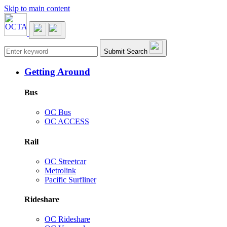
Skip to main content
Main navigation
Submit Search
Getting Around
Bus
OC Bus
OC ACCESS
Rail
OC Streetcar
Metrolink
Pacific Surfliner
Rideshare
OC Rideshare