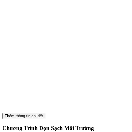
Giảm Ô Nhiễm Nước Liên Quan đến Chuyên Chở
Đầu tư hơn $10.6 triệu và dọn đi hơn mười triệu ga-
lông rác để bảo vệ các tuyến đường thủy của Quận
Cam và đại dương.
Thêm thông tin chi tiết
Chương Trình Dọn Sạch Môi Trường