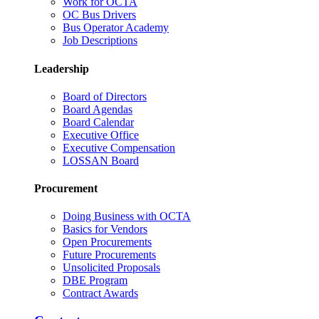
Work for OCTA
OC Bus Drivers
Bus Operator Academy
Job Descriptions
Leadership
Board of Directors
Board Agendas
Board Calendar
Executive Office
Executive Compensation
LOSSAN Board
Procurement
Doing Business with OCTA
Basics for Vendors
Open Procurements
Future Procurements
Unsolicited Proposals
DBE Program
Contract Awards