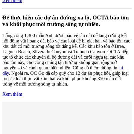
Xem thêm
Để thực hiện các dự án đường xa lộ, OCTA bảo tồn
và khôi phục môi trường sống tự nhiên.
Tổng cộng 1,300 mẫu Anh được bảo vệ lâu dài để tăng cường kết
nối động vật hoang dã, bảo vệ các loài dễ bị giết hại, và bảo tồn các
khu đất có môi trường sống tốt đáng kể. Các khu bảo tồn ở Brea,
Laguna Beach, Silverado Canyon và Trabuco Canyon. OCTA tiếp
tục tổ chức các chuyến đi bộ đường dài và cưỡi ngựa tại các khu
bảo tồn này, cho công chúng tận hưởng không gian rộng mở
nguyên sơ và cảnh quan thiên nhiên. Cũng có thêm thông tin
tại
đây
. Ngoài ra, OC Go đã cấp quỹ cho 12 dự án phục hồi, giúp loại
bỏ các loài thực vật xâm hại và khôi phục khoảng 350 mẫu đất
trống về môi trường sống tự nhiên.
Xem thêm