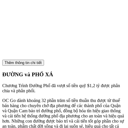
Giữ cho Đường Phố OC nằm trong số những Đường
Phố Tốt Nhất Tiểu Bang
Đầu tư hơn $104.8 triệu để duy trì giao thông, giảm
đông xe và bảo trì đường phố.
Thêm thông tin chi tiết
ĐƯỜNG và PHỐ XÁ
Chương Trình Đường Phố đã vượt số tiền quỹ $1,2 tỷ được phân
chia và phân phối.
OC Go dành khoảng 32 phần trăm số tiền thuần thu được từ thuế
bán hàng cho chuyên chở địa phương để các thành phố của Quận
và Quận Cam bảo trì đường phố, đồng bộ hóa tín hiệu giao thông
và cải tiến hệ thống đường phố địa phương cho an toàn và hiệu quả
hơn. Những con đường được bảo trì và cải tiến tốt góp phần cho sự
an toàn, phẩm chất đời sống và đi lại suôn sẻ, hiệu quả cho tất cả