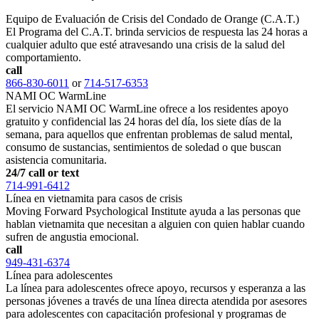
Equipo de Evaluación de Crisis del Condado de Orange (C.A.T.)
El Programa del C.A.T. brinda servicios de respuesta las 24 horas a
cualquier adulto que esté atravesando una crisis de la salud del
comportamiento.
call
866-830-6011
or
714-517-6353
NAMI OC WarmLine
El servicio NAMI OC WarmLine ofrece a los residentes apoyo
gratuito y confidencial las 24 horas del día, los siete días de la
semana, para aquellos que enfrentan problemas de salud mental,
consumo de sustancias, sentimientos de soledad o que buscan
asistencia comunitaria.
24/7 call or text
714-991-6412
Línea en vietnamita para casos de crisis
Moving Forward Psychological Institute ayuda a las personas que
hablan vietnamita que necesitan a alguien con quien hablar cuando
sufren de angustia emocional.
call
949-431-6374
Línea para adolescentes
La línea para adolescentes ofrece apoyo, recursos y esperanza a las
personas jóvenes a través de una línea directa atendida por asesores
para adolescentes con capacitación profesional y programas de