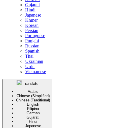
Gujarati
Hindi
Japanese
Khmer
Korean
Persian
Portuguese
Punjabi
Russian
Spanish
Thai
Ukrainian
Urdu
Vietnamese
Translate
Arabic
Chinese (Simplified)
Chinese (Traditional)
English
Filipino
German
Gujarati
Hindi
Japanese