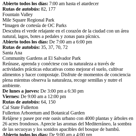
Abierto todos los días:
7:00 am
hasta el atardecer
Rutas de autobús:
82, 177
Fountain Valley
Mile Square Regional Park
*Imagen de cortesía de OC Parks
Descubra el verde relajante en el corazón de la ciudad con un área
natural, lagos, botes a pedales y zonas para pícnics.
Abierto todos los días:
De
7:00 am
a
6:00 pm
Rutas de autobús:
35, 37, 70, 72
Santa Ana
Community Gardens at El Salvador Park
Reúnase, aprenda y conéctese con la naturaleza a través de
actividades prácticas educativas como mejorar el suelo, cultivar
alimentos y hacer compostaje. Disfrute de momentos de conciencia
plena mientras observa la naturaleza, recoge semillas y nutre el
ambiente.
De lunes a jueves:
De
3:00 pm
a
6:30 pm
Viernes:
De
9:00 am
a
12:00 pm
Rutas de autobús:
64, 150
Cal State Fullerton
Fullerton Arboretum and Botanical Garden
Relájese y pasee por este oasis urbano con 4000 plantas y árboles en
26 acres frondosos. Aprecie las aromas del Mediterráneo, la sombra
de las secuoyas y los sonidos apacibles del bosque de bambú.
Abierto todos los días:
De
9:00 am
a
4:00 pm