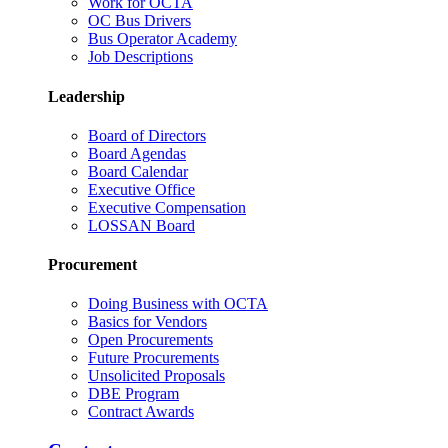
Work for OCTA
OC Bus Drivers
Bus Operator Academy
Job Descriptions
Leadership
Board of Directors
Board Agendas
Board Calendar
Executive Office
Executive Compensation
LOSSAN Board
Procurement
Doing Business with OCTA
Basics for Vendors
Open Procurements
Future Procurements
Unsolicited Proposals
DBE Program
Contract Awards