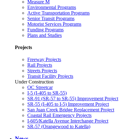
Measure M
Environmental Programs
Active Transportation Programs
Senior Transit Programs
Motorist Services Programs
Funding Programs
Plans and Studies
Projects
Freeway Projects
Rail Projects
Streets Projects
Transit Facility Projects
Under Construction
OC Streetcar
I-5 (I-405 to SR-55)
SR-91 (SR-57 to SR-55) Improvement Project
SR-55 (I-405 to I-5) Improvement Project
San Juan Creek Bridge Replacement Project
Coastal Rail Emergency Projects
I-605/Katella Avenue Interchange Project
SR-57 (Orangewood to Katella)
News