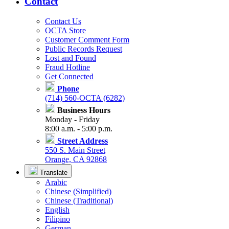
Contact
Contact Us
OCTA Store
Customer Comment Form
Public Records Request
Lost and Found
Fraud Hotline
Get Connected
Phone
(714) 560-OCTA (6282)
Business Hours
Monday - Friday
8:00 a.m. - 5:00 p.m.
Street Address
550 S. Main Street
Orange, CA 92868
Translate
Arabic
Chinese (Simplified)
Chinese (Traditional)
English
Filipino
German