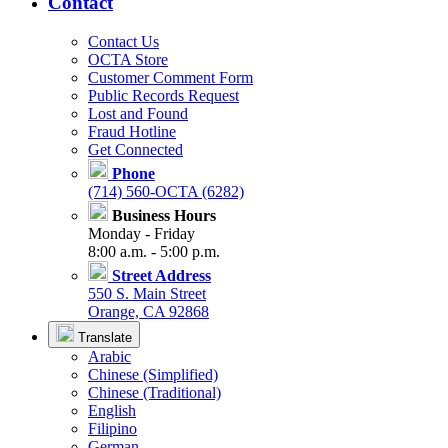
Contact
Contact Us
OCTA Store
Customer Comment Form
Public Records Request
Lost and Found
Fraud Hotline
Get Connected
Phone
(714) 560-OCTA (6282)
Business Hours
Monday - Friday
8:00 a.m. - 5:00 p.m.
Street Address
550 S. Main Street
Orange, CA 92868
Translate
Arabic
Chinese (Simplified)
Chinese (Traditional)
English
Filipino
German