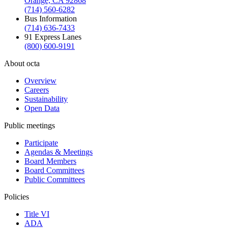
Orange, CA 92868
(714) 560-6282
Bus Information
(714) 636-7433
91 Express Lanes
(800) 600-9191
About octa
Overview
Careers
Sustainability
Open Data
Public meetings
Participate
Agendas & Meetings
Board Members
Board Committees
Public Committees
Policies
Title VI
ADA