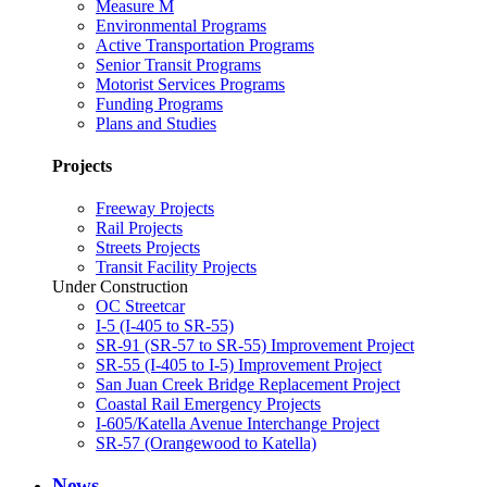
Measure M
Environmental Programs
Active Transportation Programs
Senior Transit Programs
Motorist Services Programs
Funding Programs
Plans and Studies
Projects
Freeway Projects
Rail Projects
Streets Projects
Transit Facility Projects
Under Construction
OC Streetcar
I-5 (I-405 to SR-55)
SR-91 (SR-57 to SR-55) Improvement Project
SR-55 (I-405 to I-5) Improvement Project
San Juan Creek Bridge Replacement Project
Coastal Rail Emergency Projects
I-605/Katella Avenue Interchange Project
SR-57 (Orangewood to Katella)
News