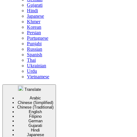
Gujarati
Hindi
Japanese
Khmer
Korean
Persian
Portuguese
Punjabi
Russian
Spanish
Thai
Ukrainian
Urdu
Vietnamese
Translate
Arabic
Chinese (Simplified)
Chinese (Traditional)
English
Filipino
German
Gujarati
Hindi
Japanese