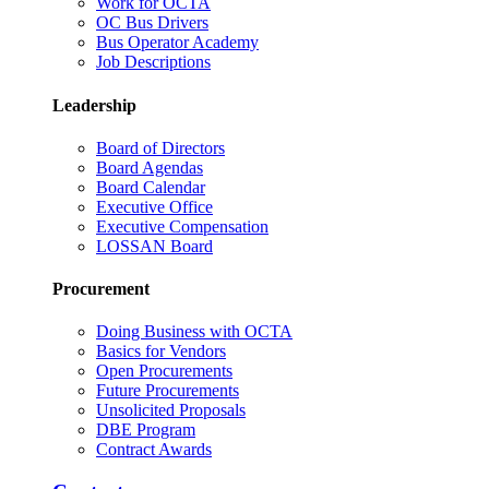
Work for OCTA
OC Bus Drivers
Bus Operator Academy
Job Descriptions
Leadership
Board of Directors
Board Agendas
Board Calendar
Executive Office
Executive Compensation
LOSSAN Board
Procurement
Doing Business with OCTA
Basics for Vendors
Open Procurements
Future Procurements
Unsolicited Proposals
DBE Program
Contract Awards