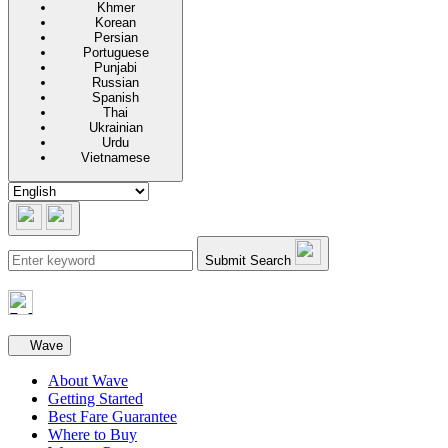
Khmer
Korean
Persian
Portuguese
Punjabi
Russian
Spanish
Thai
Ukrainian
Urdu
Vietnamese
Submit Search
Secondary navigation
Wave
About Wave
Getting Started
Best Fare Guarantee
Where to Buy