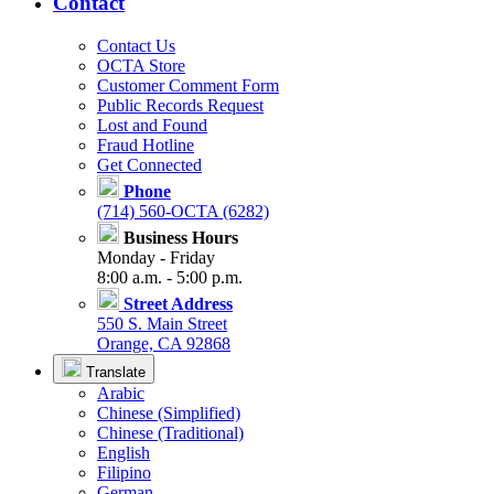
Contact
Contact Us
OCTA Store
Customer Comment Form
Public Records Request
Lost and Found
Fraud Hotline
Get Connected
Phone
(714) 560-OCTA (6282)
Business Hours
Monday - Friday
8:00 a.m. - 5:00 p.m.
Street Address
550 S. Main Street
Orange, CA 92868
Translate
Arabic
Chinese (Simplified)
Chinese (Traditional)
English
Filipino
German