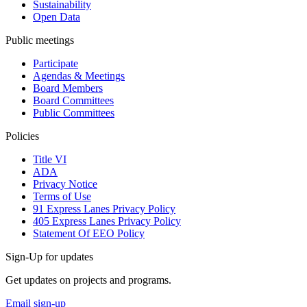
Sustainability
Open Data
Public meetings
Participate
Agendas & Meetings
Board Members
Board Committees
Public Committees
Policies
Title VI
ADA
Privacy Notice
Terms of Use
91 Express Lanes Privacy Policy
405 Express Lanes Privacy Policy
Statement Of EEO Policy
Sign-Up for updates
Get updates on projects and programs.
Email sign-up