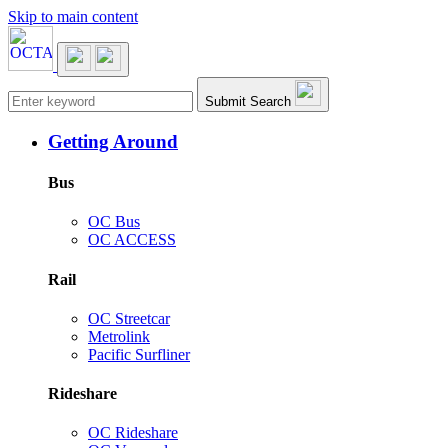
Skip to main content
Main navigation
Submit Search
Getting Around
Bus
OC Bus
OC ACCESS
Rail
OC Streetcar
Metrolink
Pacific Surfliner
Rideshare
OC Rideshare