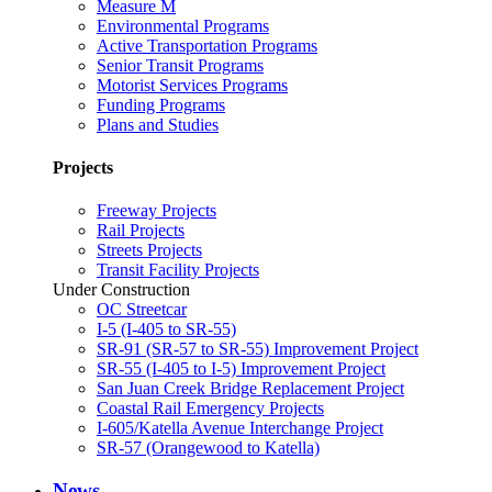
Measure M
Environmental Programs
Active Transportation Programs
Senior Transit Programs
Motorist Services Programs
Funding Programs
Plans and Studies
Projects
Freeway Projects
Rail Projects
Streets Projects
Transit Facility Projects
Under Construction
OC Streetcar
I-5 (I-405 to SR-55)
SR-91 (SR-57 to SR-55) Improvement Project
SR-55 (I-405 to I-5) Improvement Project
San Juan Creek Bridge Replacement Project
Coastal Rail Emergency Projects
I-605/Katella Avenue Interchange Project
SR-57 (Orangewood to Katella)
News