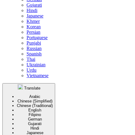
Gujarati
Hindi
Japanese
Khmer
Korean
Persian
Portuguese
Punjabi
Russian
Spanish
Thai
Ukrainian
Urdu
Vietnamese
Translate
Arabic
Chinese (Simplified)
Chinese (Traditional)
English
Filipino
German
Gujarati
Hindi
Japanese