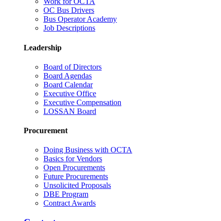
Work for OCTA
OC Bus Drivers
Bus Operator Academy
Job Descriptions
Leadership
Board of Directors
Board Agendas
Board Calendar
Executive Office
Executive Compensation
LOSSAN Board
Procurement
Doing Business with OCTA
Basics for Vendors
Open Procurements
Future Procurements
Unsolicited Proposals
DBE Program
Contract Awards