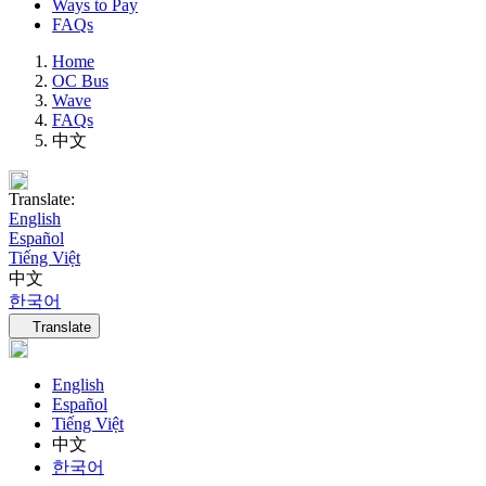
Ways to Pay
FAQs
Home
OC Bus
Wave
FAQs
中文
Translate:
English
Español
Tiếng Việt
中文
한국어
Language navigation
Translate
English
Español
Tiếng Việt
中文
한국어