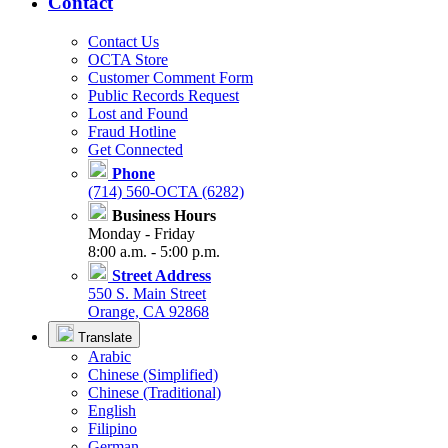
Contact
Contact Us
OCTA Store
Customer Comment Form
Public Records Request
Lost and Found
Fraud Hotline
Get Connected
Phone
(714) 560-OCTA (6282)
Business Hours
Monday - Friday
8:00 a.m. - 5:00 p.m.
Street Address
550 S. Main Street
Orange, CA 92868
Translate
Arabic
Chinese (Simplified)
Chinese (Traditional)
English
Filipino
German