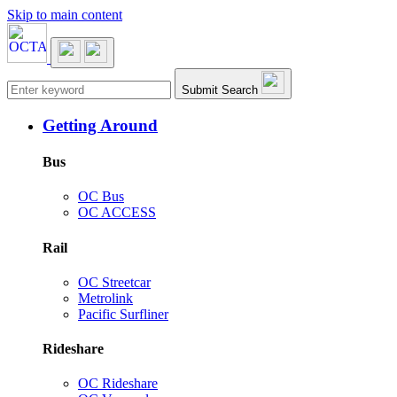
Skip to main content
Main navigation
Submit Search
Getting Around
Bus
OC Bus
OC ACCESS
Rail
OC Streetcar
Metrolink
Pacific Surfliner
Rideshare
OC Rideshare