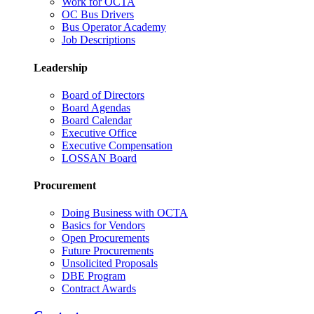
Work for OCTA
OC Bus Drivers
Bus Operator Academy
Job Descriptions
Leadership
Board of Directors
Board Agendas
Board Calendar
Executive Office
Executive Compensation
LOSSAN Board
Procurement
Doing Business with OCTA
Basics for Vendors
Open Procurements
Future Procurements
Unsolicited Proposals
DBE Program
Contract Awards