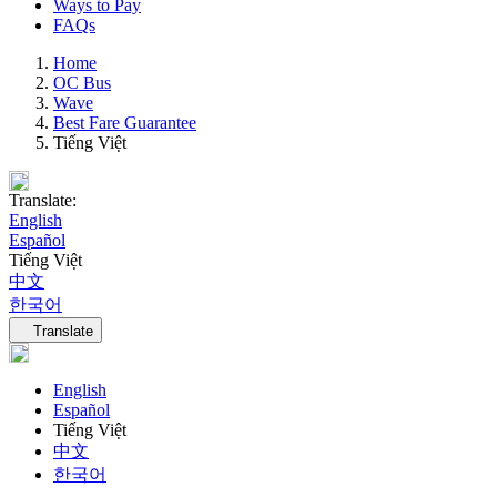
Ways to Pay
FAQs
Home
OC Bus
Wave
Best Fare Guarantee
Tiếng Việt
Translate:
English
Español
Tiếng Việt
中文
한국어
Language navigation
Translate
English
Español
Tiếng Việt
中文
한국어