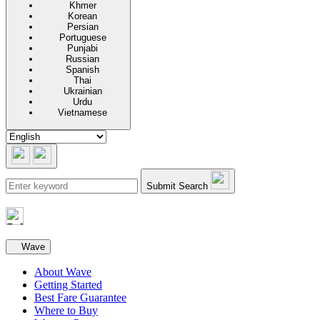
Khmer
Korean
Persian
Portuguese
Punjabi
Russian
Spanish
Thai
Ukrainian
Urdu
Vietnamese
Submit Search
Secondary navigation
Wave
About Wave
Getting Started
Best Fare Guarantee
Where to Buy