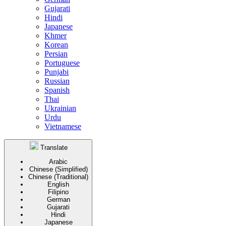
Gujarati
Hindi
Japanese
Khmer
Korean
Persian
Portuguese
Punjabi
Russian
Spanish
Thai
Ukrainian
Urdu
Vietnamese
Translate
Arabic
Chinese (Simplified)
Chinese (Traditional)
English
Filipino
German
Gujarati
Hindi
Japanese