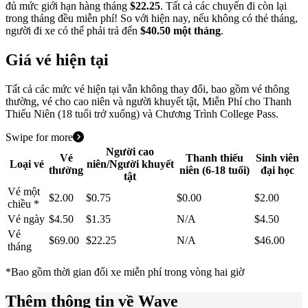
đủ mức giới hạn hàng tháng
$22.25
. Tất cả các chuyến đi còn lại
trong tháng đều miễn phí! So với hiện nay, nếu không có thẻ tháng,
người đi xe có thể phải trả đến
$40.50 một tháng
.
Giá vé hiện tại
Tất cả các mức vé hiện tại vẫn không thay đổi, bao gồm vé thông
thường, vé cho cao niên và người khuyết tật, Miễn Phí cho Thanh
Thiếu Niên (18 tuổi trở xuống) và Chương Trình College Pass.
Swipe for more
Người cao
Vé
Thanh thiếu
Sinh viên
Loại vé
niên/Người khuyết
thường
niên (6-18 tuổi)
đại học
tật
Vé một
$2.00
$0.75
$0.00
$2.00
chiều *
Vé ngày
$4.50
$1.35
N/A
$4.50
Vé
$69.00
$22.25
N/A
$46.00
tháng
*Bao gồm thời gian đổi xe miễn phí trong vòng hai giờ
Thêm thông tin về Wave