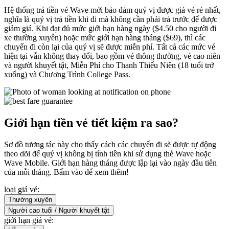
Hệ thống trả tiền vé Wave mới bảo đảm quý vị được giá vé rẻ nhất,
nghĩa là quý vị trả tiền khi đi mà không cần phải trả trước để được
giảm giá. Khi đạt đủ mức giới hạn hàng ngày ($4.50 cho người đi
xe thường xuyên) hoặc mức giới hạn hàng tháng ($69), thì các
chuyến đi còn lại của quý vị sẽ được miễn phí. Tất cả các mức vé
hiện tại vẫn không thay đổi, bao gồm vé thông thường, vé cao niên
và người khuyết tật, Miễn Phí cho Thanh Thiếu Niên (18 tuổi trở
xuống) và Chương Trình College Pass.
Giới hạn tiền vé tiết kiệm ra sao?
Sơ đồ tương tác này cho thấy cách các chuyến đi sẽ được tự động
theo dõi để quý vị không bị tính tiền khi sử dụng thẻ Wave hoặc
Wave Mobile. Giới hạn hàng tháng được lập lại vào ngày đầu tiên
của mỗi tháng. Bấm vào để xem thêm!
loại giá vé:
Thường xuyên
Người cao tuổi / Người khuyết tật
giới hạn giá vé: