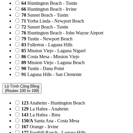
64
Huntington Beach - Tustin
66
Huntington Beach - Irvine
70
Sunset Beach - Tustin
71
Yorba Linda - Newport Beach
72
Sunset Beach - Tustin
76
Huntington Beach - John Wayne Airport
79
Tustin - Newport Beach
83
Fullerton - Laguna Hills
85
Mission Viejo - Laguna Niguel
86
Costa Mesa - Mission Viejo
89
Mission Viejo - Laguna Beach
90
Tustin - Dana Point
91
Laguna Hills - San Clemente
Lộ Trình Cộng Đồng
(Routes 100 to 199)
123
Anaheim - Huntington Beach
129
La Habra - Anaheim
143
La Habra - Brea
150/A
Santa Ana - Costa Mesa
167
Orange - Irvine
177
Foothill Ranch - Laguna Hills