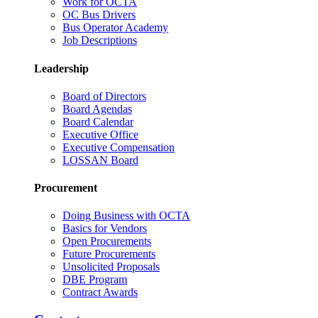
Work for OCTA
OC Bus Drivers
Bus Operator Academy
Job Descriptions
Leadership
Board of Directors
Board Agendas
Board Calendar
Executive Office
Executive Compensation
LOSSAN Board
Procurement
Doing Business with OCTA
Basics for Vendors
Open Procurements
Future Procurements
Unsolicited Proposals
DBE Program
Contract Awards