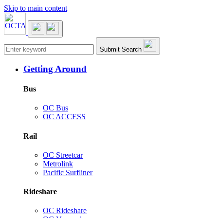
Skip to main content
Main navigation
Submit Search
Getting Around
Bus
OC Bus
OC ACCESS
Rail
OC Streetcar
Metrolink
Pacific Surfliner
Rideshare
OC Rideshare