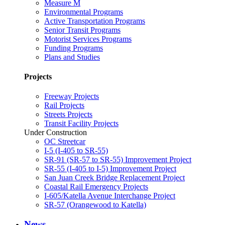
Measure M
Environmental Programs
Active Transportation Programs
Senior Transit Programs
Motorist Services Programs
Funding Programs
Plans and Studies
Projects
Freeway Projects
Rail Projects
Streets Projects
Transit Facility Projects
Under Construction
OC Streetcar
I-5 (I-405 to SR-55)
SR-91 (SR-57 to SR-55) Improvement Project
SR-55 (I-405 to I-5) Improvement Project
San Juan Creek Bridge Replacement Project
Coastal Rail Emergency Projects
I-605/Katella Avenue Interchange Project
SR-57 (Orangewood to Katella)
News