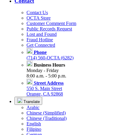
Contact
Contact Us
OCTA Store
Customer Comment Form
Public Records Request
Lost and Found
Fraud Hotline
Get Connected
Phone
(714) 560-OCTA (6282)
Business Hours
Monday - Friday
8:00 a.m. - 5:00 p.m.
Street Address
550 S. Main Street
Orange, CA 92868
Translate
Arabic
Chinese (Simplified)
Chinese (Traditional)
English
Filipino
German