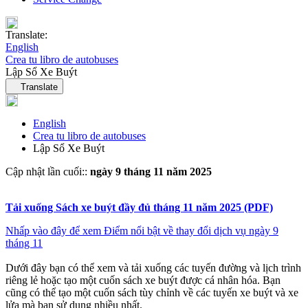
Translate:
English
Crea tu libro de autobuses
Lập Sổ Xe Buýt
Language navigation
Translate
English
Crea tu libro de autobuses
Lập Sổ Xe Buýt
Cập nhật lần cuối::
ngày 9 tháng 11 năm 2025
Tải xuống Sách xe buýt đầy đủ tháng 11 năm 2025 (PDF)
Nhấp vào đây để xem Điểm nổi bật về thay đổi dịch vụ ngày 9
tháng 11
Dưới đây bạn có thể xem và tải xuống các tuyến đường và lịch trình
riêng lẻ hoặc tạo một cuốn sách xe buýt được cá nhân hóa. Bạn
cũng có thể tạo một cuốn sách tùy chỉnh về các tuyến xe buýt và xe
lửa mà bạn sử dụng nhiều nhất.