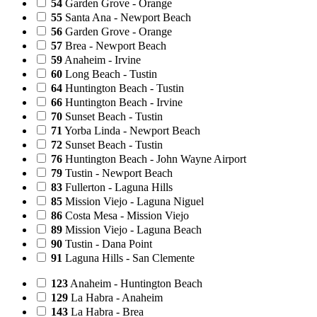
54
Garden Grove - Orange
55
Santa Ana - Newport Beach
56
Garden Grove - Orange
57
Brea - Newport Beach
59
Anaheim - Irvine
60
Long Beach - Tustin
64
Huntington Beach - Tustin
66
Huntington Beach - Irvine
70
Sunset Beach - Tustin
71
Yorba Linda - Newport Beach
72
Sunset Beach - Tustin
76
Huntington Beach - John Wayne Airport
79
Tustin - Newport Beach
83
Fullerton - Laguna Hills
85
Mission Viejo - Laguna Niguel
86
Costa Mesa - Mission Viejo
89
Mission Viejo - Laguna Beach
90
Tustin - Dana Point
91
Laguna Hills - San Clemente
123
Anaheim - Huntington Beach
129
La Habra - Anaheim
143
La Habra - Brea