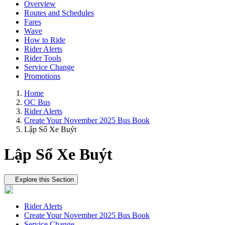
Overview
Routes and Schedules
Fares
Wave
How to Ride
Rider Alerts
Rider Tools
Service Change
Promotions
Home
OC Bus
Rider Alerts
Create Your November 2025 Bus Book
Lập Sổ Xe Buýt
Lập Sổ Xe Buýt
Tertiary navigation
Explore this Section
Rider Alerts
Create Your November 2025 Bus Book
Service Change