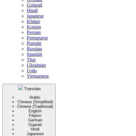
Gujarati
Hindi
Japanese
Khmer
Korean
Persian
Portuguese
Punjabi
Russian
Spanish
Thai
Ukrainian
Urdu
Vietnamese
Translate
Arabic
Chinese (Simplified)
Chinese (Traditional)
English
Filipino
German
Gujarati
Hindi
Japanese