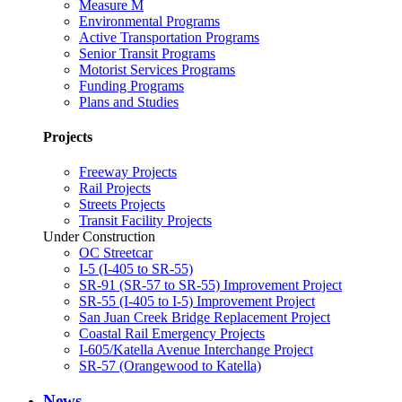
Measure M
Environmental Programs
Active Transportation Programs
Senior Transit Programs
Motorist Services Programs
Funding Programs
Plans and Studies
Projects
Freeway Projects
Rail Projects
Streets Projects
Transit Facility Projects
Under Construction
OC Streetcar
I-5 (I-405 to SR-55)
SR-91 (SR-57 to SR-55) Improvement Project
SR-55 (I-405 to I-5) Improvement Project
San Juan Creek Bridge Replacement Project
Coastal Rail Emergency Projects
I-605/Katella Avenue Interchange Project
SR-57 (Orangewood to Katella)
News