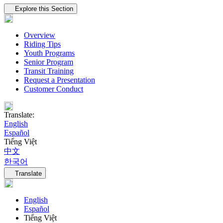
Tertiary navigation
Explore this Section
Overview
Riding Tips
Youth Programs
Senior Program
Transit Training
Request a Presentation
Customer Conduct
Translate:
English
Español
Tiếng Việt
中文
한국어
Language navigation
Translate
English
Español
Tiếng Việt