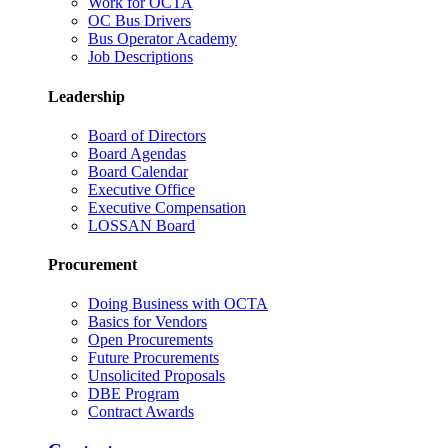
Work for OCTA
OC Bus Drivers
Bus Operator Academy
Job Descriptions
Leadership
Board of Directors
Board Agendas
Board Calendar
Executive Office
Executive Compensation
LOSSAN Board
Procurement
Doing Business with OCTA
Basics for Vendors
Open Procurements
Future Procurements
Unsolicited Proposals
DBE Program
Contract Awards