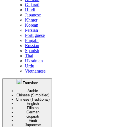
Gujarati
Hindi
Japanese
Khmer
Korean
Persian
Portuguese
Punjabi
Russian
Spanish
Thai
Ukrainian
Urdu
Vietnamese
Translate
Arabic
Chinese (Simplified)
Chinese (Traditional)
English
Filipino
German
Gujarati
Hindi
Japanese