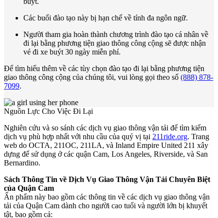
buýt.
Các buổi đào tạo này bị hạn chế về tính đa ngôn ngữ.
Người tham gia hoàn thành chương trình đào tạo cá nhân về
đi lại bằng phương tiện giao thông công cộng sẽ được nhận
vé đi xe buýt 30 ngày miễn phí.
Để tìm hiểu thêm về các tùy chọn đào tạo đi lại bằng phương tiện
giao thông công cộng của chúng tôi, vui lòng gọi theo số
(888) 878-
7099
.
Nguồn Lực Cho Việc Đi Lại
Nghiên cứu và so sánh các dịch vụ giao thông vận tải để tìm kiếm
dịch vụ phù hợp nhất với nhu cầu của quý vị tại
211ride.org
. Trang
web do OCTA, 211OC, 211LA, và Inland Empire United 211 xây
dựng để sử dụng ở các quận Cam, Los Angeles, Riverside, và San
Bernardino.
Sách Thông Tin về Dịch Vụ Giao Thông Vận Tải Chuyên Biệt
của Quận Cam
Ấn phẩm này bao gồm các thông tin về các dịch vụ giao thông vận
tải của Quận Cam dành cho người cao tuổi và người lớn bị khuyết
tật, bao gồm cả: