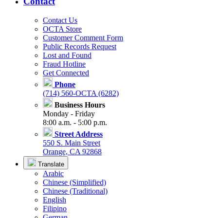
Contact
Contact Us
OCTA Store
Customer Comment Form
Public Records Request
Lost and Found
Fraud Hotline
Get Connected
Phone
(714) 560-OCTA (6282)
Business Hours
Monday - Friday
8:00 a.m. - 5:00 p.m.
Street Address
550 S. Main Street
Orange, CA 92868
Translate
Arabic
Chinese (Simplified)
Chinese (Traditional)
English
Filipino
German