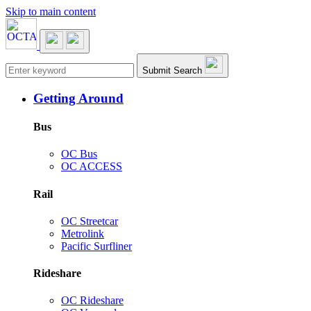
Skip to main content
Main navigation
Submit Search
Getting Around
Bus
OC Bus
OC ACCESS
Rail
OC Streetcar
Metrolink
Pacific Surfliner
Rideshare
OC Rideshare