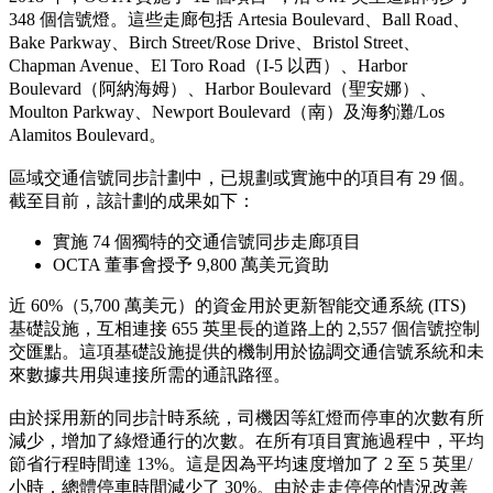
348 個信號燈。這些走廊包括 Artesia Boulevard、Ball Road、
Bake Parkway、Birch Street/Rose Drive、Bristol Street、
Chapman Avenue、El Toro Road（I-5 以西）、Harbor
Boulevard（阿納海姆）、Harbor Boulevard（聖安娜）、
Moulton Parkway、Newport Boulevard（南）及海豹灘/Los
Alamitos Boulevard。
區域交通信號同步計劃中，已規劃或實施中的項目有 29 個。
截至目前，該計劃的成果如下：
實施 74 個獨特的交通信號同步走廊項目
OCTA 董事會授予 9,800 萬美元資助
近 60%（5,700 萬美元）的資金用於更新智能交通系統 (ITS)
基礎設施，互相連接 655 英里長的道路上的 2,557 個信號控制
交匯點。這項基礎設施提供的機制用於協調交通信號系統和未
來數據共用與連接所需的通訊路徑。
由於採用新的同步計時系統，司機因等紅燈而停車的次數有所
減少，增加了綠燈通行的次數。在所有項目實施過程中，平均
節省行程時間達 13%。這是因為平均速度增加了 2 至 5 英里/
小時，總體停車時間減少了 30%。由於走走停停的情況改善