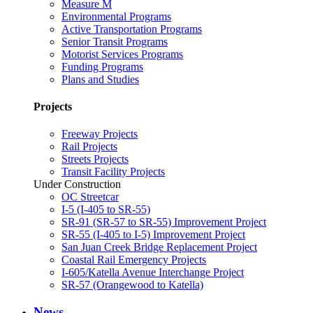
Measure M
Environmental Programs
Active Transportation Programs
Senior Transit Programs
Motorist Services Programs
Funding Programs
Plans and Studies
Projects
Freeway Projects
Rail Projects
Streets Projects
Transit Facility Projects
Under Construction
OC Streetcar
I-5 (I-405 to SR-55)
SR-91 (SR-57 to SR-55) Improvement Project
SR-55 (I-405 to I-5) Improvement Project
San Juan Creek Bridge Replacement Project
Coastal Rail Emergency Projects
I-605/Katella Avenue Interchange Project
SR-57 (Orangewood to Katella)
News