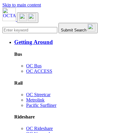
Skip to main content
Main navigation
Submit Search
Getting Around
Bus
OC Bus
OC ACCESS
Rail
OC Streetcar
Metrolink
Pacific Surfliner
Rideshare
OC Rideshare