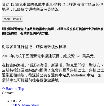
資助 15 部免車票的低成本電車/穿梭巴士往返海濱市鎮及其他
地區，以緩解交通擠塞及污染情況。
More Details
對於區域運輸無法滿足當地需求的地區，社區穿梭服務可填補巴士及鐵路服
務的空白區，有助於提供解決方案。
對載客量進行監控，確保達致績效標準。
2018 年批核了五個新電車擴建項目，總投資 520 萬美元。
在拉古納海灘、漢廷頓海灘、新港灘、聖克里門提、聖胡安卡
皮斯特拉諾及達納點均提供了免費的夏季穿梭巴士。穿梭巴士
通常互相接駁，往返於公共交通停車站及 Metrolink 車站，無
需開車也可輕鬆前往各個旅遊勝地。
Back to Top
Contact
OCTA
550 S. Main Street