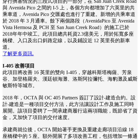
穿行擠塞情況的三段式項目的一部分，在 San Juan Creek Road
與 Avenida Pico 之間的 I-5 上，各個方向都增加了六英里的共
乘車道，Avenida Pico 交匯處也進行了重建。新增的共乘車道
於 2018 年 3 月通車。餘下兩個路段（AvenidaPico 至 Avenida
Vista Hermosa 及 PCH 至 San Juan Creek Road）的施工已於
2018年年中竣工。此項目總共耗資2.3億美元，用於拓寬多座
橋樑、入口及出口斜路定線，以及鋪設近 12 英里長的新車
道。
了解更多資訊.
I-405 改善項目
此項目將改善 16 英里的雙向 I‐405，穿越科斯塔梅薩、芳泉
谷、加登格羅夫、漢廷頓海灘、洛斯阿拉彌托、海豹灘及威斯
敏斯特等城市。
2018 年，OCTA 與 OC 405 Partners 簽訂了設計-建造合約。設
計-建造是一種項目交付方法，此方法讓設計工作及施工同時
展開。該項目委聘了一間承建商履行這兩項職能，既節省了資
金，又加快了項目的交付速度。
承建商就位後，OCTA 開始著手更換及重建走廊項目沿線 18
座橋樑中的 5 座。額外開展了多項改善工程，包括增加一條通