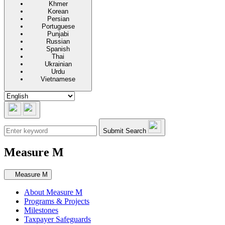
Khmer
Korean
Persian
Portuguese
Punjabi
Russian
Spanish
Thai
Ukrainian
Urdu
Vietnamese
Submit Search
Measure M
Secondary navigation
Measure M
About Measure M
Programs & Projects
Milestones
Taxpayer Safeguards