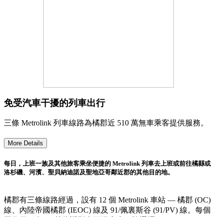
免受汽車干擾的列車出行
三條 Metrolink 列車線路為橘郡近 510 萬無車乘客提供服務。
More Details
每日，上班一族及其他旅客乘坐便捷的 Metrolink 列車去上班或前往橘縣或
洛杉磯、河濱、聖貝納迪諾及聖地亞哥鄰近郡的其他目的地。
橘郡有三條線路經過，設有 12 個 Metrolink 車站 — 橘郡 (OC)
線、內陸帝國橘郡 (IEOC) 線及 91/佩裏斯谷 (91/PV) 線。每個