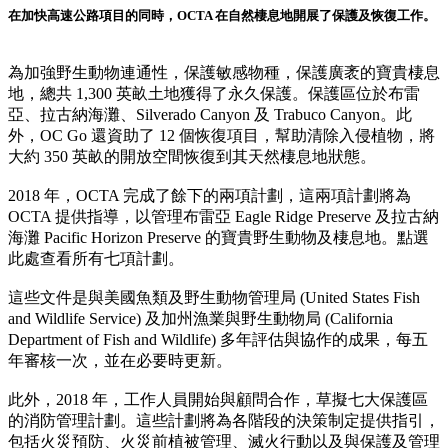
在加快高速公路項目的同時，OCTA 在自然棲息地開展了保護及恢復工作。
為加強野生動物連通性，保護敏感物種，保護廣袤的寶貴棲息
地，總共 1,300 英畝土地獲得了永久保護。保護區位於布雷
亞、拉古納海灘、Silverado Canyon 及 Trabuco Canyon。此
外，OC Go 還資助了 12 個恢復項目，幫助清除入侵植物，將
大約 350 英畝的開放空間恢復到其天然棲息地狀態。
2018 年，OCTA 完成了餘下的兩項計劃，這兩項計劃將為
OCTA 提供指導，以管理布雷亞 Eagle Ridge Preserve 及拉古納
海灘 Pacific Horizon Preserve 的寶貴野生動物及棲息地。點選
此處查看所有七項計劃。
這些文件是與美國魚類及野生動物管理局 (United States Fish
and Wildlife Service) 及加州漁業與野生動物局 (California
Department of Fish and Wildlife) 多年評估與協作的成果，每五
年審核一次，並在必要時更新。
此外，2018 年，工作人員開始與顧問合作，草擬七大保護區
的消防管理計劃。這些計劃將為各階段的決策制定提供指引，
包括火災預防、火災前植被管理、滅火行動以及與保護及管理