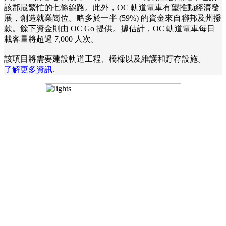
該郡最繁忙的七條線路。此外，OC 軌道電車有望推動經濟發
展，創造就業崗位。略多於一半 (59%) 的資金來自聯邦及州撥
款。餘下資金則由 OC Go 提供。據估計，OC 軌道電車每日
載客量將超過 7,000 人次。
該項目將需要建設軌道工程、橋樑以及維護和貯存設施。
了解更多資訊.