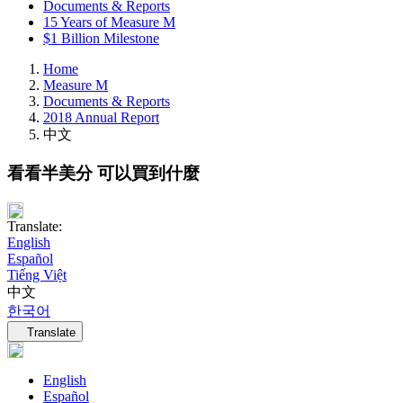
Documents & Reports
15 Years of Measure M
$1 Billion Milestone
Home
Measure M
Documents & Reports
2018 Annual Report
中文
看看半美分 可以買到什麼
Translate:
English
Español
Tiếng Việt
中文
한국어
Language navigation
Translate
English
Español