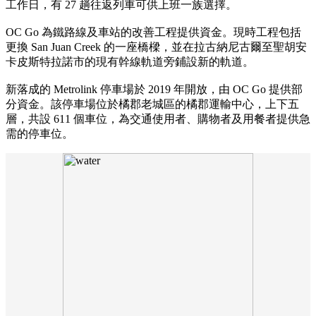
工作日，有 27 趟往返列車可供上班一族選擇。
OC Go 為鐵路線及車站的改善工程提供資金。現時工程包括
更換 San Juan Creek 的一座橋樑，並在拉古納尼古爾至聖胡安
卡皮斯特拉諾市的現有幹線軌道旁鋪設新的軌道。
新落成的 Metrolink 停車場於 2019 年開放，由 OC Go 提供部
分資金。該停車場位於橘郡老城區的橘郡運輸中心，上下五
層，共設 611 個車位，為交通使用者、購物者及用餐者提供急
需的停車位。