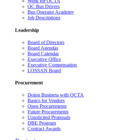
Work for OCTA
OC Bus Drivers
Bus Operator Academy
Job Descriptions
Leadership
Board of Directors
Board Agendas
Board Calendar
Executive Office
Executive Compensation
LOSSAN Board
Procurement
Doing Business with OCTA
Basics for Vendors
Open Procurements
Future Procurements
Unsolicited Proposals
DBE Program
Contract Awards