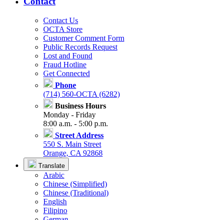
Contact
Contact Us
OCTA Store
Customer Comment Form
Public Records Request
Lost and Found
Fraud Hotline
Get Connected
Phone
(714) 560-OCTA (6282)
Business Hours
Monday - Friday
8:00 a.m. - 5:00 p.m.
Street Address
550 S. Main Street
Orange, CA 92868
Translate
Arabic
Chinese (Simplified)
Chinese (Traditional)
English
Filipino
German