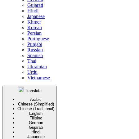
Gujarati
Hindi
Japanese
Khmer
Korean
Persian
Portuguese
Punjabi
Russian
Spanish
Thai
Ukrainian
Urdu
Vietnamese
Translate
Arabic
Chinese (Simplified)
Chinese (Traditional)
English
Filipino
German
Gujarati
Hindi
Japanese