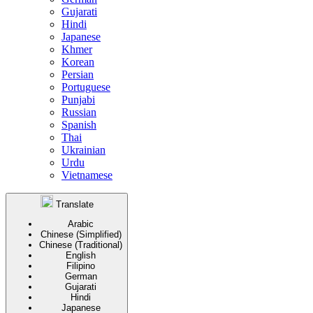
Gujarati
Hindi
Japanese
Khmer
Korean
Persian
Portuguese
Punjabi
Russian
Spanish
Thai
Ukrainian
Urdu
Vietnamese
Translate
Arabic
Chinese (Simplified)
Chinese (Traditional)
English
Filipino
German
Gujarati
Hindi
Japanese