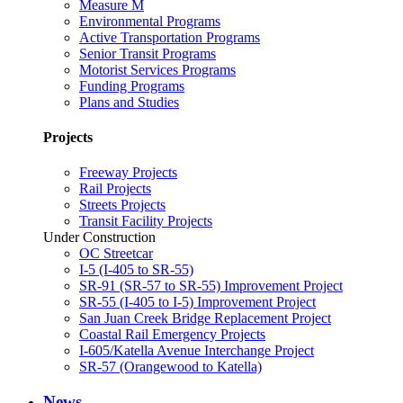
Measure M
Environmental Programs
Active Transportation Programs
Senior Transit Programs
Motorist Services Programs
Funding Programs
Plans and Studies
Projects
Freeway Projects
Rail Projects
Streets Projects
Transit Facility Projects
Under Construction
OC Streetcar
I-5 (I-405 to SR-55)
SR-91 (SR-57 to SR-55) Improvement Project
SR-55 (I-405 to I-5) Improvement Project
San Juan Creek Bridge Replacement Project
Coastal Rail Emergency Projects
I-605/Katella Avenue Interchange Project
SR-57 (Orangewood to Katella)
News