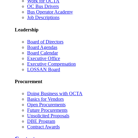
Work for OCTA
OC Bus Drivers
Bus Operator Academy
Job Descriptions
Leadership
Board of Directors
Board Agendas
Board Calendar
Executive Office
Executive Compensation
LOSSAN Board
Procurement
Doing Business with OCTA
Basics for Vendors
Open Procurements
Future Procurements
Unsolicited Proposals
DBE Program
Contract Awards