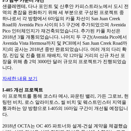
I-5 남부 카운티 개선
샌클레멘테, 다나 포인트 및 산후안 카피스트라노에서 도시 전
역의 혼잡을 완화하기 위해 세 부분으로 구성된 프로젝트 중
하나로서 각 방향에서 6마일의 카풀 차선이 San Juan Creek
Road와 Avenida Pico 사이의 I-5 구간에 추가되었으며 Avenida
Pico 인터체인지가 재건축되었습니다. 추가된 카풀 차선은
2018년 3월 개통되었습니다. 나머지 두 구간(Avenida Pico에서
Avenida Vista Hermosa까지 및 PCH에서 San Juan Creek Road까
지)의 공사는 2018년 중반 완료되었습니다. 여러 개의 다리 확
장, 진입 및 진출 램프 재배치, 약 12마일 거리의 신규 차선 포
장을 위해 총 2억 3000만 달러 규모의 프로젝트가 진행되었습
니다.
자세한 내용 보기
I-405 개선 프로젝트
이 프로젝트를 통해 코스타 메사, 파운틴 밸리, 가든 그로브, 헌
팅턴 비치, 로스 알라미토스, 씰 비치 및 웨스트민스터 지역을
통과하는 양 방향으로 I‐405의 16마일 구간이 개선될 예정입니
다.
2018년 OCTA는 OC 405 파트너와 설계-건설 계약을 체결했습