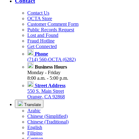
Contact
Contact Us
OCTA Store
Customer Comment Form
Public Records Request
Lost and Found
Fraud Hotline
Get Connected
Phone
(714) 560-OCTA (6282)
Business Hours
Monday - Friday
8:00 a.m. - 5:00 p.m.
Street Address
550 S. Main Street
Orange, CA 92868
Translate
Arabic
Chinese (Simplified)
Chinese (Traditional)
English
Filipino
German