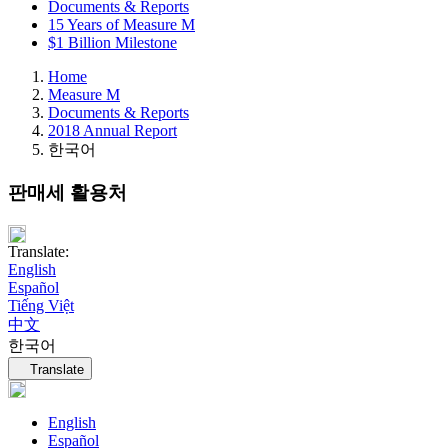
Documents & Reports
15 Years of Measure M
$1 Billion Milestone
Home
Measure M
Documents & Reports
2018 Annual Report
한국어
판매세 활용처
Translate:
English
Español
Tiếng Việt
中文
한국어
Language navigation
Translate
English
Español